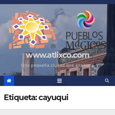
Saltar
al
contenido
www.atlixco.com
Una pequeña ciudad que enamora
Etiqueta:
cayuqui