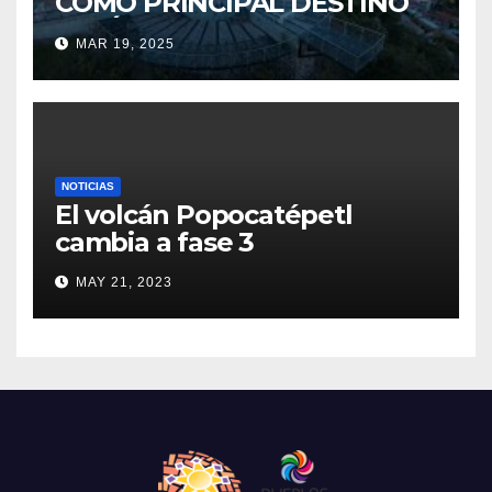
COMO PRINCIPAL DESTINO
TURÍSTICO EN EL ESTADO DE
MAR 19, 2025
PUEBLA
NOTICIAS
El volcán Popocatépetl
cambia a fase 3
MAY 21, 2023