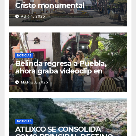
Cristo monumental
ABR 4, 2025
NOTICIAS
Belinda regresa a Puebla,
ahora graba videoclip en
calles de Atlixco
MAR 20, 2025
NOTICIAS
ATLIXCO SE CONSOLIDA